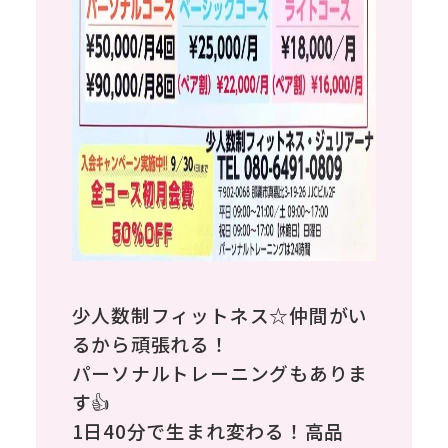
ポスティングライト
POSTHING LIGHT
選ばれる理由
STRENGTH
初めての方へ
BEGINNING
簡単御見積
少人数制フィットネス☆仲間がい
るから頑張れる！
ESTIMATE
パーソナルトレーニングもありま
よくあるご質問
す👍
1日40分で生まれ変わる！高品
FAQ