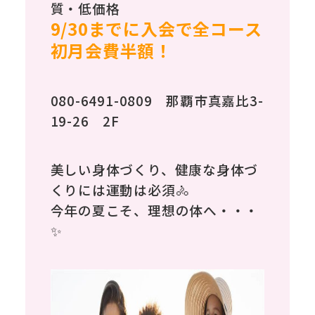
質・低価格
アクセス
9/30までに入会で全コース
初月会費半額！
ACCESS
お知らせ
080-6491-0809 那覇市真嘉比3-
NEWS
19-26 2F
スタッフブログ
美しい身体づくり、健康な身体づ
STAFF BLOG
くりには運動は必須🚴
会社概要
今年の夏こそ、理想の体へ・・・
✨
COMPANY
プライバシーポリシー
PRIVACY POLICY