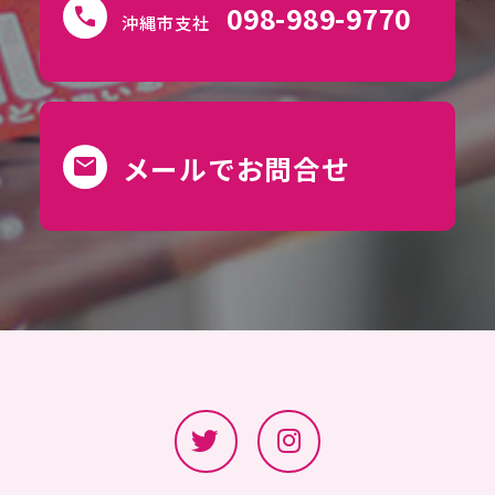
098-989-9770
call
沖縄市支社
メールでお問合せ
mail