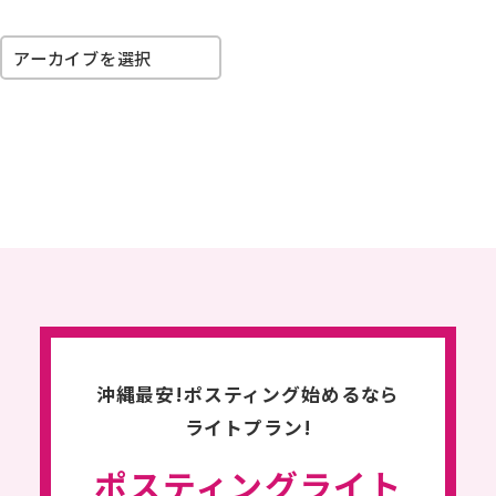
ポスティングについて
POSTING
アーカイブを選択
対応エリア
料金＆スケジュール
フリーペーパーについて
FREE PAPER
料金＆スケジュール
ポスティングライト
POSTHING LIGHT
沖縄最安!ポスティング始めるなら
選ばれる理由
ライトプラン!
STRENGTH
ポスティングライト