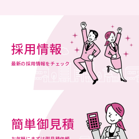
スタッフブログ
STAFF BLOG
会社概要
COMPANY
採用情報
プライバシーポリシー
最新の採用情報をチェック
PRIVACY POLICY
特定商取引法に基づく表記
LEGAL INFORMATION AND NOTICES
簡単御見積
採用情報
お問合せ
お気軽にまずは御見積依頼