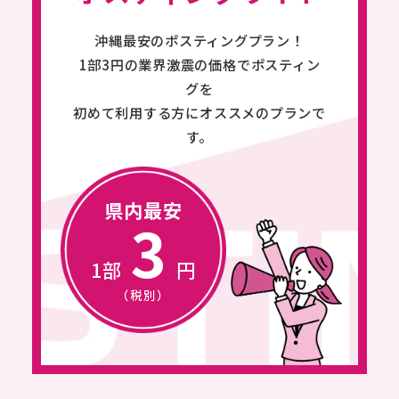
初めての方へ
沖縄最安のポスティングプラン！
BEGINNING
1部3円の業界激震の価格でポスティン
グを
簡単御見積
初めて利用する方にオススメのプランで
ESTIMATE
す。
よくあるご質問
県内最安
FAQ
3
アクセス
1部
円
ACCESS
（税別）
お知らせ
NEWS