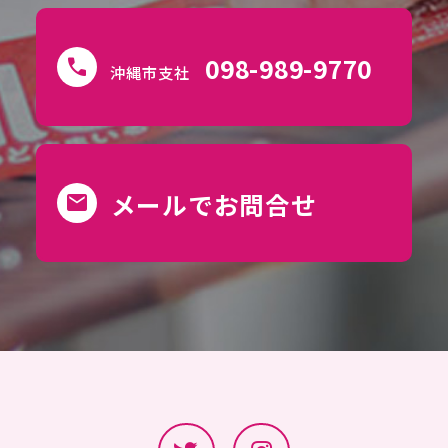
098-989-9770
call
沖縄市支社
メールでお問合せ
mail