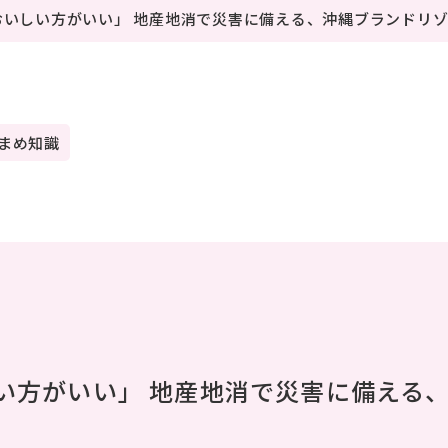
くあるご質問
アクセス
いしい方がいい」 地産地消で災害に備える、沖縄ブランドリゾッ
ACCESS
タッフブログ
会社概要
FF BLOG
COMPANY
まめ知識
定商取引法に基づく
記
AL INFORMATION AND
ICES
い方がいい」 地産地消で災害に備える
採用情報