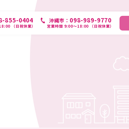
8-855-0404
098-989-9770
沖縄市：
18:00 （日祝休業）
営業時間 9:00～18:00 （日祝休業）
スティングについて
フリーペーパー
て
TING
FREE PAPER
応エリア
料金＆スケジュール
金＆スケジュール
ばれる理由
初めての方へ
ENGTH
BEGINNING