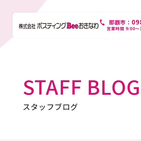
09
那覇市：
営業時間 9:00～
ポ
POS
STAFF BLOG
対
料
スタッフブログ
選
STR