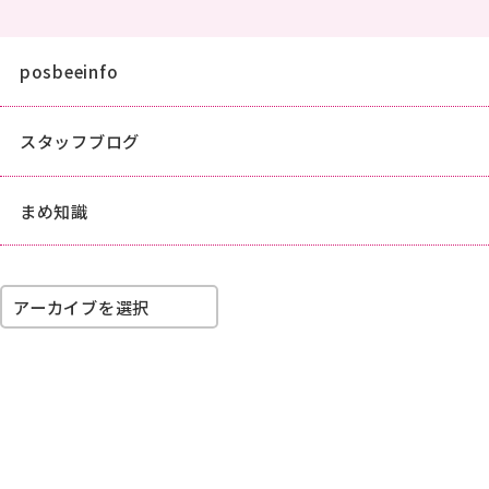
料金＆スケジュール
フリーペーパーについて
posbeeinfo
FREE PAPER
スタッフブログ
料金＆スケジュール
ポスティングライト
まめ知識
POSTHING LIGHT
選ばれる理由
アーカイブを選択
STRENGTH
初めての方へ
BEGINNING